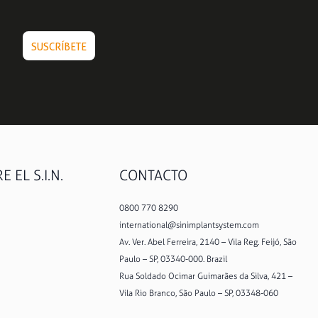
 EL S.I.N.
CONTACTO
0800 770 8290
international@sinimplantsystem.com
Av. Ver. Abel Ferreira, 2140 – Vila Reg. Feijó, São
Paulo – SP, 03340-000. Brazil
Rua Soldado Ocimar Guimarães da Silva, 421 –
Vila Rio Branco, São Paulo – SP, 03348-060