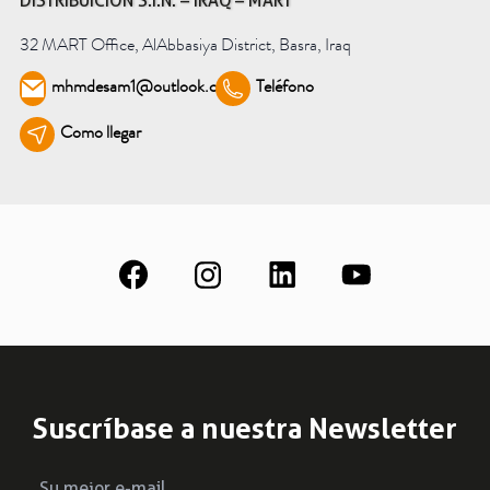
DISTRIBUICIÓN S.I.N. – IRAQ – MART
Sepa más
32 MART Office, AlAbbasiya District, Basra, Iraq
mhmdesam1@outlook.com
Teléfono
Ver todas
Como llegar
Educación
Descargas
Área científica
S.I.N. OnBoard
Donde Estamos
Nuestras iniciativas
Suscríbase a nuestra Newsletter