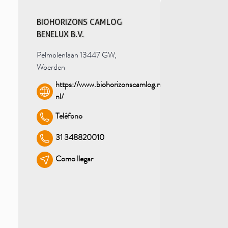
BIOHORIZONS CAMLOG
BENELUX B.V.
Pelmolenlaan 13447 GW,
Woerden
https://www.biohorizonscamlog.nl/en-
nl/
Teléfono
31 348820010
Como llegar