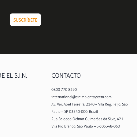
 EL S.I.N.
CONTACTO
0800 770 8290
international@sinimplantsystem.com
Av. Ver. Abel Ferreira, 2140 – Vila Reg. Feijó, São
Paulo – SP, 03340-000. Brazil
Rua Soldado Ocimar Guimarães da Silva, 421 –
Vila Rio Branco, São Paulo – SP, 03348-060