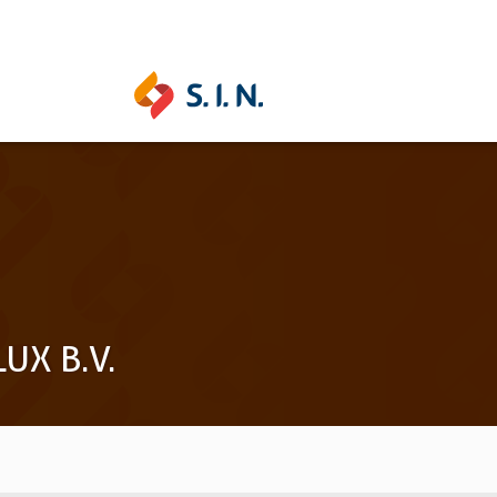
STRAS SOLUCIONES
S.I.N. SOLUTIONS
UNITIT
UX B.V.
Sepa más
Sepa má