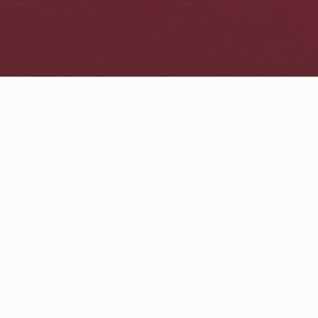
ÉPICA EN TODOS LOS
DETALLES.
Indicado para todo tipo de huesos, principalmente para huesos de
baja densidad, alvéolo post-extracción y carga inmediata y/o
diferida.