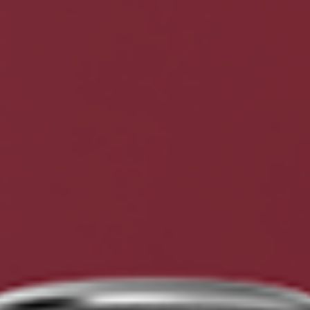
Sepa más
Ver todas
Educación
Descargas
Área científica
S.I.N. OnBoard
Donde Estamos
Nuestras iniciativas